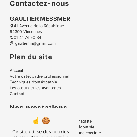
Contactez-nous
GAULTIER MESSMER
41 Avenue de la République
94300 Vincennes
01 41 74 90 34
gaultier.m@gmail.com
Plan du site
Accueil
Votre ostéopathe professionnel
Techniques d’ostéopathie
Les atouts et les avantages
Contact
Nos prestations
Lumbago
Périnatalité
Bruxisme
Ostéopathie
Ce site utilise des cookies
Torticolis
Femme enceinte