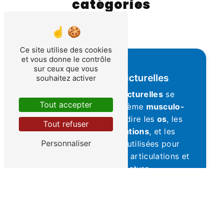
catégories
Ce site utilise des cookies
et vous donne le contrôle
sur ceux que vous
Techniques Structurelles
souhaitez activer
Les
techniques structurelles
se
Tout accepter
concentrent sur le système
musculo-
squelettique
, c'est-à-dire les
os
, les
Tout refuser
muscles
, les
articulations
, et les
Personnaliser
ligaments
. Elles sont utilisées pour
restaurer la mobilité des articulations et
améliorer la posture.