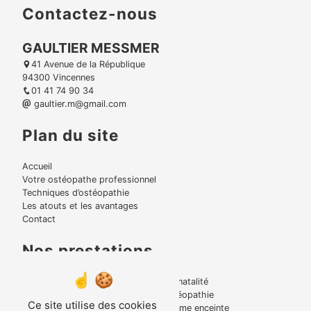
Contactez-nous
GAULTIER MESSMER
41 Avenue de la République
94300 Vincennes
01 41 74 90 34
gaultier.m@gmail.com
Plan du site
Accueil
Votre ostéopathe professionnel
Techniques d’ostéopathie
Les atouts et les avantages
Contact
Nos prestations
Lumbago
Périnatalité
Bruxisme
Ostéopathie
Ce site utilise des cookies
Torticolis
Femme enceinte