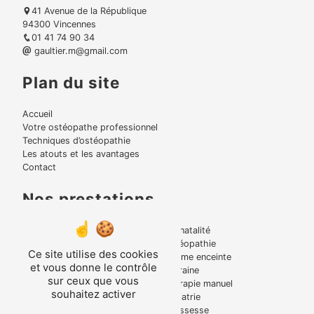
41 Avenue de la République
94300 Vincennes
01 41 74 90 34
gaultier.m@gmail.com
Plan du site
Accueil
Votre ostéopathe professionnel
Techniques d’ostéopathie
Les atouts et les avantages
Contact
Nos prestations
Lumbago
Périnatalité
Bruxisme
Ostéopathie
Ce site utilise des cookies
Torticolis
Femme enceinte
et vous donne le contrôle
Mal de dos
Migraine
sur ceux que vous
Tensions musculaire
Thérapie manuel
souhaitez activer
Entorse
Pédiatrie
Ostéopathe
Grossesse