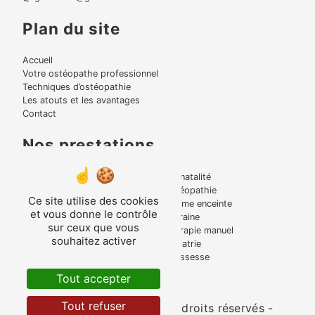
Plan du site
Accueil
Votre ostéopathe professionnel
Techniques d’ostéopathie
Les atouts et les avantages
Contact
Nos prestations
Lumbago
Périnatalité
Bruxisme
Ostéopathie
Ce site utilise des cookies
Torticolis
Femme enceinte
et vous donne le contrôle
Mal de dos
Migraine
sur ceux que vous
Tensions musculaire
Thérapie manuel
souhaitez activer
Entorse
Pédiatrie
Ostéopathe
Grossesse
Lombalgie
Tout accepter
Tout refuser
©
Vistalid
- 2026 - Tous droits réservés -